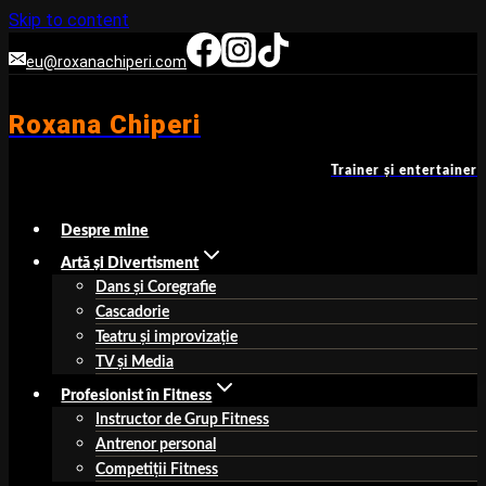
Skip to content
eu@roxanachiperi.com
Roxana Chiperi
Trainer şi entertainer
Despre mine
Artă şi Divertisment
Dans și Coregrafie
Cascadorie
Teatru și improvizație
TV şi Media
Profesionist în Fitness
Instructor de Grup Fitness
Antrenor personal
Competiţii Fitness